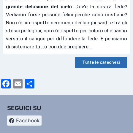
grande delusione del cielo
. Dov’è la nostra fede?
Vediamo forse persone felici perché sono cristiane?
Non c’è più rispetto nemmeno dei luoghi santi e tra gli
stessi pellegrini, non c’è rispetto per coloro che hanno
versato il sangue per diffondere la fede. E pensiamo
di sistemare tutto con due preghiere…
Tutte le catechesi
F
E
C
a
m
o
c
ai
n
SEGUICI SU
e
l
di
b
vi
Facebook
o
di