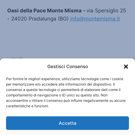
o
Oasi della Pace Monte Misma -
via Spersiglio 25
k
- 24020 Pradalunga (BG)
info@montemisma.it
HOME
Gestisci Consenso
CATECHESI
LA STORIA DEL MISMA
Per fornire le migliori esperienze, utilizziamo tecnologie come i cookie
per memorizzare e/o accedere alle informazioni del dispositivo. Il
ACCOGLIENZA
consenso a queste tecnologie ci permetterà di elaborare dati come il
comportamento di navigazione o ID unici su questo sito. Non
CONTATTI
acconsentire o ritirare il consenso può influire negativamente su alcune
caratteristiche e funzioni.
Accetta