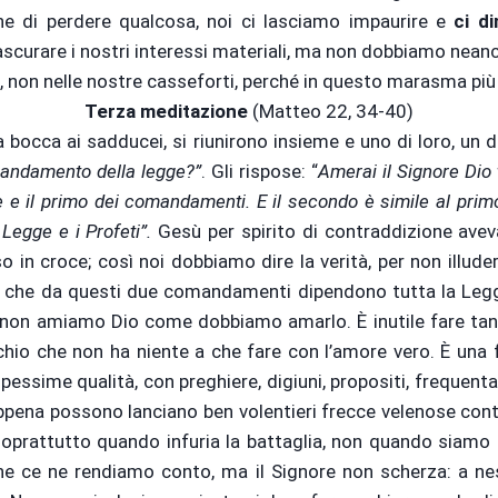
e di perdere qualcosa, noi ci lasciamo impaurire e
ci di
curare i nostri interessi materiali, ma non dobbiamo nean
, non nelle nostre casseforti, perché in questo marasma più
Terza meditazione
(Matteo 22, 34-40)
 la bocca ai sadducei, si riunirono insieme e uno di loro, un 
mandamento della legge?”
. Gli rispose: “
Amerai il Signore Dio 
de e il primo dei comandamenti. E il secondo è simile al pri
Legge e i Profeti”.
Gesù per spirito di contraddizione aveva
in croce; così noi dobbiamo dire la verità, per non illuder
 che da questi due comandamenti dipendono tutta la Legge e
hé non amiamo Dio come dobbiamo amarlo. È inutile fare ta
o che non ha niente a che fare con l’amore vero. È una f
essime qualità, con preghiere, digiuni, propositi, frequenta
 appena possono lanciano ben volentieri frecce velenose con
, soprattutto quando infuria la battaglia, non quando siam
che ce ne rendiamo conto, ma il Signore non scherza: a n