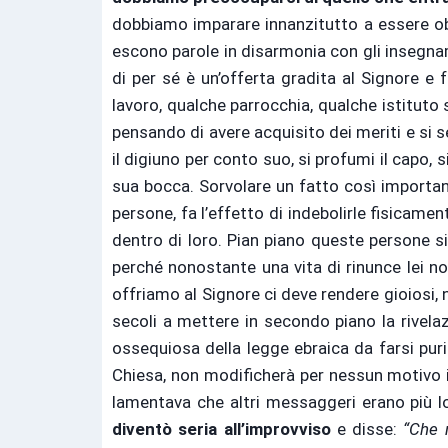
dobbiamo imparare innanzitutto a essere obiet
escono parole in disarmonia con gli insegname
di per sé è un’offerta gradita al Signore e
lavoro, qualche parrocchia, qualche istituto
pensando di avere acquisito dei meriti e si s
il digiuno per conto suo, si profumi il capo,
sua bocca. Sorvolare un fatto così important
persone, fa l’effetto di indebolirle fisicam
dentro di loro. Pian piano queste persone s
perché nonostante una vita di rinunce lei n
offriamo al Signore ci deve rendere gioiosi, 
secoli a mettere in secondo piano la rivelaz
ossequiosa della legge ebraica da farsi puri
Chiesa, non modificherà per nessun motivo i
lamentava che altri messaggeri erano più lo
diventò seria all’improvviso
e disse:
“Che 