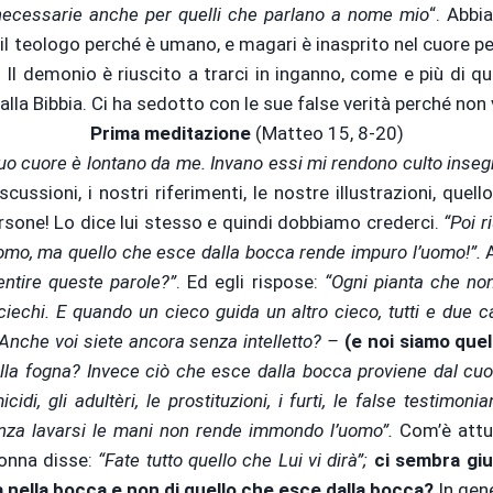
te necessarie anche per quelli che parlano a nome mio
“. Abbi
l teologo perché è umano, e magari è inasprito nel cuore per
 Il demonio è riuscito a trarci in inganno, come e più di qu
alla Bibbia. Ci ha sedotto con le sue false verità perché no
Prima meditazione
(Matteo 15, 8-20)
uo cuore è lontano da me. Invano essi mi rendono culto insegn
cussioni, i nostri riferimenti, le nostre illustrazioni, quell
rsone! Lo dice lui stesso e quindi dobbiamo crederci.
“Poi r
uomo, ma quello che esce dalla bocca rende impuro l’uomo!”.
A
entire queste parole?”
. Ed egli rispose:
“Ogni pianta che non
 ciechi. E quando un cieco guida un altro cieco, tutti e due 
Anche voi siete ancora senza intelletto? –
(e noi siamo que
nella fogna? Invece ciò che esce dalla bocca proviene dal c
micidi, gli adultèri, le prostituzioni, i furti, le false testi
za lavarsi le mani non rende immondo l’uomo”.
Com’è attua
donna disse:
“Fate tutto quello che Lui vi dirà”;
ci sembra giu
 nella bocca e non di quello che esce dalla bocca?
In gene