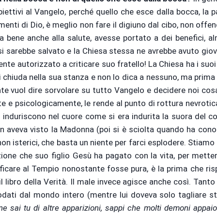
tivi al Vangelo, perché quello che esce dalla bocca, la paro
nti di Dio, è meglio non fare il digiuno dal cibo, non offen
 fa bene anche alla salute, avesse portato a dei benefici, 
 si sarebbe salvato e la Chiesa stessa ne avrebbe avuto gio
ente autorizzato a criticare suo fratello! La Chiesa ha i suoi
 si chiuda nella sua stanza e non lo dica a nessuno, ma prima 
e vuol dire sorvolare su tutto Vangelo e decidere noi cosa d
ente e psicologicamente, le rende al punto di rottura nevr
i induriscono nel cuore come si era indurita la suora del 
on aveva visto la Madonna (poi si è sciolta quando ha con
non isterici, che basta un niente per farci esplodere. Stiam
ione che suo figlio Gesù ha pagato con la vita, per mettere
ficare al Tempio nonostante fosse pura, è la prima che ris
l libro della Verità. Il male invece agisce anche così. Tan
dati dal mondo intero (mentre lui doveva solo tagliare ster
ne sai tu di altre apparizioni, sappi che molti demoni appai