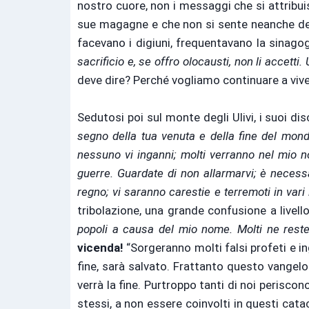
nostro cuore, non i messaggi che si attribuis
sue magagne e che non si sente neanche degn
facevano i digiuni, frequentavano la sinago
sacrificio e, se offro olocausti, non li accetti.
deve dire? Perché vogliamo continuare a vi
Sedutosi poi sul monte degli Ulivi, i suoi disc
segno della tua venuta e della fine del mond
nessuno vi inganni; molti verranno nel mio no
guerre. Guardate di non allarmarvi; è necess
regno; vi saranno carestie e terremoti in vari l
tribolazione, una grande confusione a livello
popoli a causa del mio nome. Molti ne reste
vicenda!
“Sorgeranno molti falsi profeti e ing
fine, sarà salvato. Frattanto questo vangelo
verrà la fine. Purtroppo tanti di noi perisco
stessi, a non essere coinvolti in questi cata