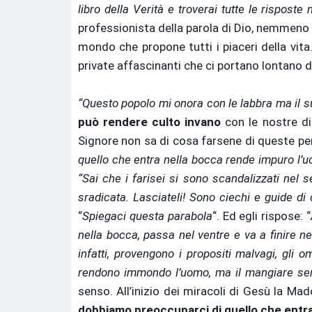
libro della Verità e troverai tutte le rispos
professionista della parola di Dio, nemmeno i
mondo che propone tutti i piaceri della vita.
private affascinanti che ci portano lontano d
“Questo popolo mi onora con le labbra ma il s
può rendere culto invano
con le nostre dis
Signore non sa di cosa farsene di queste pe
quello che entra nella bocca rende impuro l’
“Sai che i farisei si sono scandalizzati nel s
sradicata. Lasciateli! Sono ciechi e guide di
“
Spiegaci questa parabola
“. Ed egli rispose: “
nella bocca, passa nel ventre e va a finire 
infatti, provengono i propositi malvagi, gli o
rendono immondo l’uomo, ma il mangiare sen
senso. All’inizio dei miracoli di Gesù la Ma
dobbiamo preoccuparci di quello che entra