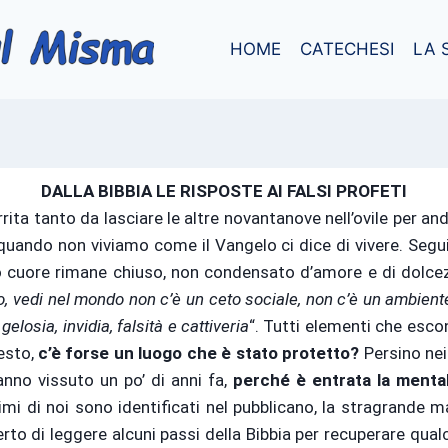
HOME
CATECHESI
LA 
DALLA BIBBIA LE RISPOSTE AI FALSI PROFETI
ita tanto da lasciare le altre novantanove nell’ovile per and
quando non viviamo come il Vangelo ci dice di vivere. Segui
ro cuore rimane chiuso, non condensato d’amore e di dolcez
ro, vedi nel mondo non c’è un ceto sociale, non c’è un ambiente
elosia, invidia, falsità e cattiveria
“. Tutti elementi che esco
uesto,
c’è forse un luogo che è stato protetto?
Persino nei 
hanno vissuto un po’ di anni fa,
perché è entrata la mental
mi di noi sono identificati nel pubblicano, la stragrande m
to di leggere alcuni passi della Bibbia per recuperare qualc