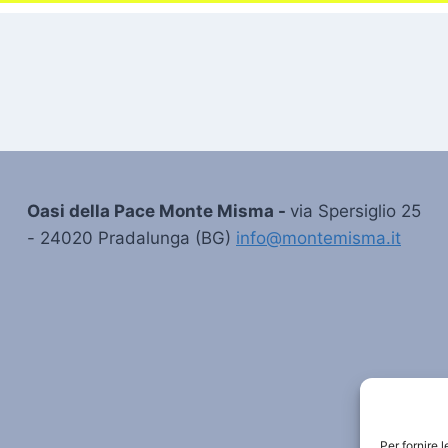
Oasi della Pace Monte Misma -
via Spersiglio 25
- 24020 Pradalunga (BG)
info@montemisma.it
Per fornire 