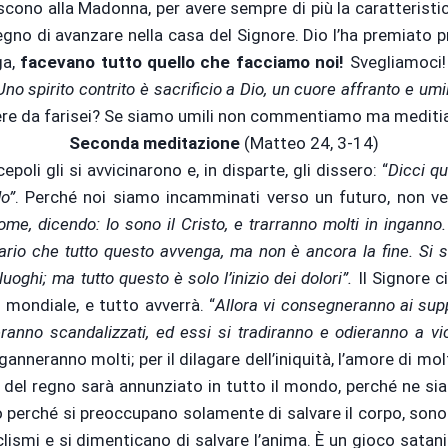
cono alla Madonna, per avere sempre di più la caratteristica
o di avanzare nella casa del Signore. Dio l’ha premiato pr
ga,
facevano tutto quello che facciamo noi!
Svegliamoci! 
 Uno spirito contrito è sacrificio a Dio, un cuore affranto e umil
vere da farisei? Se siamo umili non commentiamo ma medit
Seconda meditazione
(Matteo 24, 3-14)
epoli gli si avvicinarono e, in disparte, gli dissero: “
Dicci q
o”
. Perché noi siamo incamminati verso un futuro, non ver
me, dicendo: Io sono il Cristo, e trarranno molti in inganno. 
ario che tutto questo avvenga, ma non è ancora la fine. Si 
uoghi; ma tutto questo è solo l’inizio dei dolori”.
Il Signore 
 mondiale, e tutto avverrà. “
Allora vi consegneranno ai suppl
ranno scandalizzati, ed essi si tradiranno e odieranno a vi
anneranno molti; per il dilagare dell’iniquità, l’amore di mol
 del regno sarà annunziato in tutto il mondo, perché ne sia 
no perché si preoccupano solamente di salvare il corpo, sono
clismi e si dimenticano di salvare l’anima. È un gioco satani