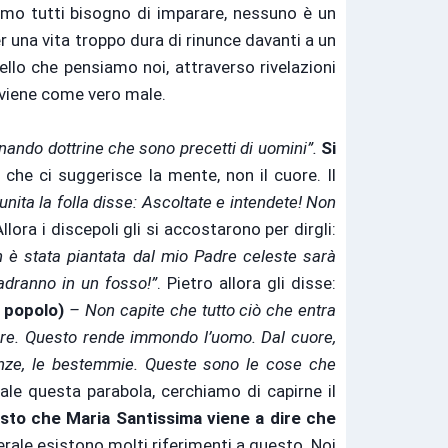
amo tutti bisogno di imparare, nessuno è un
 una vita troppo dura di rinunce davanti a un
ello che pensiamo noi, attraverso rivelazioni
n viene come vero male.
ando dottrine che sono precetti di uomini”.
Si
o che ci suggerisce la mente, non il cuore. Il
iunita la folla disse: Ascoltate e intendete! Non
llora i discepoli gli si accostarono per dirgli:
 è stata piantata dal mio Padre celeste sarà
cadranno in un fosso!”
. Pietro allora gli disse:
l popolo)
– Non capite che tutto ciò che entra
uore. Questo rende immondo l’uomo. Dal cuore,
monianze, le bestemmie. Queste sono le cose che
le questa parabola, cerchiamo di capirne il
sto che Maria Santissima viene a dire che
rale esistono molti riferimenti a questo. Noi