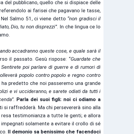
 del pubblicano, quello che si dispiace delle
eferendolo ai farisei che pagavano le tasse,
Nel Salmo 51, ci viene detto
“non gradisci il
iato, Dio, tu non disprezzi”
. In che lingua ce lo
iamo.
uando accadranno queste cose, e quale sarà il
so il passato. Gesù rispose: “
Guardate che
Sentirete poi parlare di guerre e di rumori di
solleverà popolo contro popolo e regno contro
ci ha predetto che noi passeremo una grande
izi e vi uccideranno, e sarete odiati da tutti i
cenda”.
Parla dei suoi figli: noi ci odiamo a
ti si raffredderà. Ma chi persevererà sino alla
resa testimonianza a tutte le genti; e allora
 impegnati solamente a evitare il crollo di sé
co.
Il demonio sa benissimo che facendoci