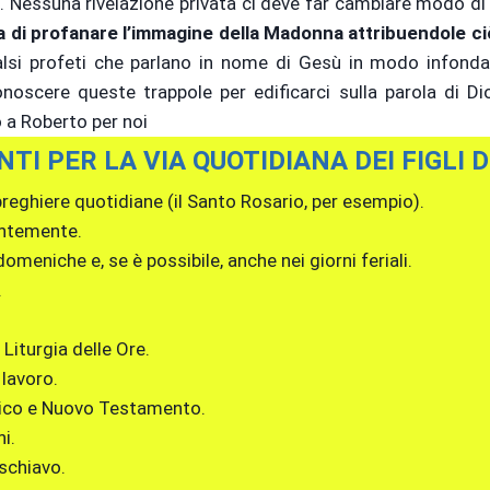
tà. Nessuna rivelazione privata ci deve far cambiare modo di i
 di profanare l’immagine della Madonna attribuendole ci
falsi profeti che parlano in nome di Gesù in modo infond
oscere queste trappole per edificarci sulla parola di Di
o a Roberto per noi
TI PER LA VIA QUOTIDIANA DEI FIGLI D
preghiere quotidiane (il Santo Rosario, per esempio).
entemente.
meniche e, se è possibile, anche nei giorni feriali.
.
 Liturgia delle Ore.
 lavoro.
ntico e Nuovo Testamento.
i.
 schiavo.