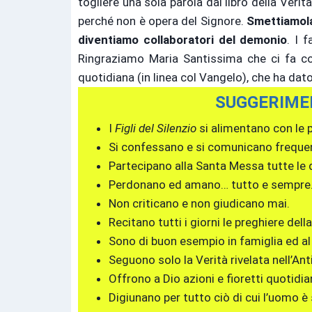
togliere una sola parola dal libro della Veri
perché non è opera del Signore.
Smettiamola
diventiamo collaboratori del demonio
. I 
Ringraziamo Maria Santissima che ci fa con
quotidiana (in linea col Vangelo), che ha dat
SUGGERIMEN
I
Figli del Silenzio
si alimentano con le 
Si confessano e si comunicano frequ
Partecipano alla Santa Messa tutte le do
Perdonano ed amano… tutto e sempre
Non criticano e non giudicano mai.
Recitano tutti i giorni le preghiere della
Sono di buon esempio in famiglia ed al
Seguono solo la Verità rivelata nell’A
Offrono a Dio azioni e fioretti quotidian
Digiunano per tutto ciò di cui l’uomo è