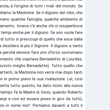
la, è l’origine di tutti i mali del mondo. Se
diamo la Madonna. Se il digiuno del cibo, che
almeno qualche famiglia, qualche ambiente di
vamento. Invece c’è anche chi si insuperbisce
 tempi anche per il digiuno. Se uno vuole fare
di tutto si preoccupi di quello che esce dalla
esidera di più il Signore. Il digiuno a tante
otica perché devono fare uno sforzo sovrumano
convento che ospitava Bernadette di Lourdes,
osciuto meglio Bernadette). Tutto quello che
o attenti, la Madonna non verrà mai dopo tanti
 in primo piano la sua rivelazione. Lei, così
petta tutto questo, ha dato inizio alla nuova
to tempo fa la Madre di Gesù, quando Roberto
pi e rovi ed essere preso in giro da tutti),
ono in nome mio”.
Portiamo davanti a tutti il