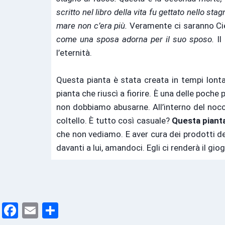
scritto nel libro della vita fu gettato nello st
mare non c’era più.
Veramente ci saranno Cie
come una sposa adorna per il suo sposo.
Il
l’eternità.
Questa pianta è stata creata in tempi lonta
pianta che riuscì a fiorire. È una delle poche
non dobbiamo abusarne. All’interno del noccio
coltello. È tutto così casuale?
Questa pianta
che non vediamo. E aver cura dei prodotti del
davanti a lui, amandoci. Egli ci renderà il g
F
E
C