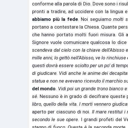
conforme alla parola di Dio. Dove sono i risu
pronti a tradire, ad uccidere con la lingua
abbiamo più la fede
. Noi seguiamo
molti s
portano a contestare la Chiesa. Quante perso
che hanno portato molti fuori misura. Gli 
Signore vuole comunicare qualcosa lo dice a
scendeva dal cielo con la chiave dell’Abisso e
mille anni; lo gettò nell’Abisso, ve lo rinchius
questi dovrà essere sciolto per un po’ di temp
di giudicare. Vidi anche le anime dei decapita
statua e non ne avevano ricevuto il marchio su
del mondo
.
Vidi poi un grande trono bianco e
sé.
Nessuno è in grado di decifrare queste p
libro, quello della vita. I morti vennero giudi
aperto per ciascuno di noi.
Il mare restituì i
secondo le sue opere.
I grandi profeti del 
stagno di fuoco. Questa è la seconda morte, 