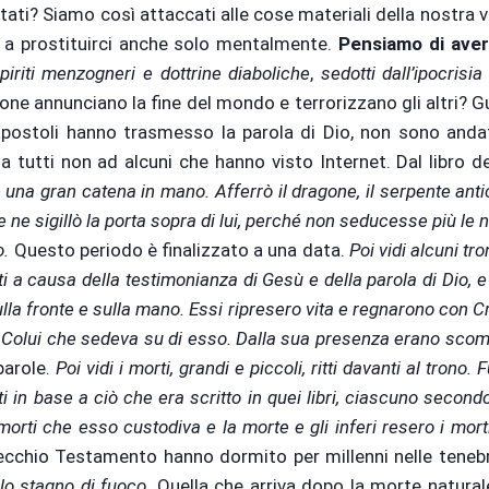
ltati? Siamo così attaccati alle cose materiali della nostra 
 e a prostituirci anche solo mentalmente.
Pensiamo di ave
piriti menzogneri e dottrine diaboliche
,
sedotti dall’ipocrisia
ne annunciano la fine del mondo e terrorizzano gli altri? Gu
apostoli hanno trasmesso la parola di Dio, non sono andat
 tutti non ad alcuni che hanno visto Internet. Dal libro de
 una gran catena in mano. Afferrò il dragone, il serpente antic
e e ne sigillò la porta sopra di lui, perché non seducesse più le
o.
Questo periodo è finalizzato a una data.
Poi vidi alcuni tro
ti a causa della testimonianza di Gesù e della parola di Dio, 
lla fronte e sulla mano. Essi ripresero vita e regnarono con Cr
 Colui che sedeva su di esso. Dalla sua presenza erano scompar
arole.
Poi vidi i morti, grandi e piccoli, ritti davanti al trono.
cati in base a ciò che era scritto in quei libri, ciascuno secon
 morti che esso custodiva e la morte e gli inferi resero i mor
Vecchio Testamento hanno dormito per millenni nelle teneb
lo stagno di fuoco.
Quella che arriva dopo la morte natural