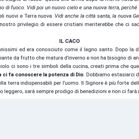
agno di fuoco. Vidi poi un nuovo cielo e una nuova terra, perché 
li nuovi e Terra nuova.
Vidi anche la città santa, la nuova G
 nostro privilegio di essere cristiani meriterebbe che ci sa
IL CACO
nissimi ed era conosciuto come il legno santo. Dopo la di
 piante da frutto che matura d’inverno e non ha bisogno di ant
lo ci sono i tre simboli della cucina, creati prima che quest
 ci fa conoscere la potenza di Dio
. Dobbiamo estasiarci d
la terra indispensabili per l’uomo. Il Signore è più forte de
iogo leggero, sarà sempre prodigo di benedizioni e non ci far