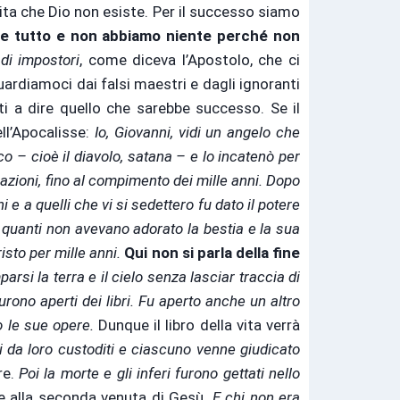
vita che Dio non esiste. Per il successo siamo
re tutto e non abbiamo niente perché non
 di impostori
, come diceva l’Apostolo, che ci
ardiamoci dai falsi maestri e dagli ignoranti
i a dire quello che sarebbe successo. Se il
ll’Apocalisse:
Io, Giovanni, vidi un angelo che
o – cioè il diavolo, satana – e lo incatenò per
 nazioni, fino al compimento dei mille anni. Dopo
ni e a quelli che vi si sedettero fu dato il potere
e quanti non avevano adorato la bestia e la sua
isto per mille anni.
Qui non si parla della fine
si la terra e il cielo senza lasciar traccia di
 Furono aperti dei libri. Fu aperto anche un altro
do le sue opere.
Dunque il libro della vita verrà
ti da loro custoditi e ciascuno venne giudicato
re.
Poi la morte e gli inferi furono gettati nello
e alla seconda venuta di Gesù.
E chi non era