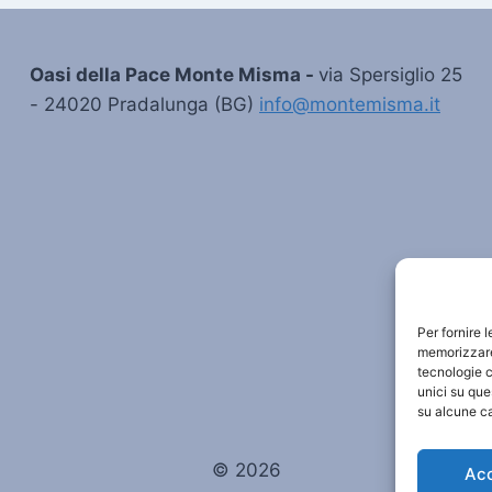
Oasi della Pace Monte Misma -
via Spersiglio 25
- 24020 Pradalunga (BG)
info@montemisma.it
Per fornire 
memorizzare 
tecnologie c
unici su que
su alcune ca
© 2026
Ac