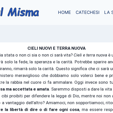
HOME
CATECHESI
LA 
CIELI NUOVI E TERRA NUOVA
ia stata o non ci sia o non ci sarà vita?
Cieli e terra nuova
è 
rà solo la fede, la speranza e la carità. Potrebbe sparire a
iranno, rimarrà solo la carità. Questo significa che ci sarà
istero meraviglioso che dobbiamo solo volerci bene e prova
 la rabbia nel cuore ci fa ammalare. Oggi invece sono tutti
ussa ma accettata e amata
. Saremmo disposti a dare la vita
cibi proibiti per difendere la legge di Dio, mentre noi non a
 a vantaggio dell’altro? Amiamoci, non sopportiamoci, rito
e la libertà di dire o di fare ogni cosa
, ma essere resp